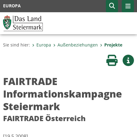
EUROPA
Sie sind hier:
Europa
Außenbeziehungen
Projekte
Seite druc
Wei
FAIRTRADE
Informationskampagne
Steiermark
FAIRTRADE Österreich
[19.5.2008]