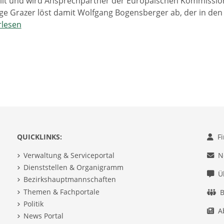
ellt und wird Ansprechpartner der Europäischen Kommission 
ge Grazer löst damit Wolfgang Bogensberger ab, der in de
rlesen
QUICKLINKS:
F
Verwaltung & Serviceportal
N
Dienststellen & Organigramm
Ü
Bezirkshauptmannschaften
Themen & Fachportale
B
Politik
A
News Portal