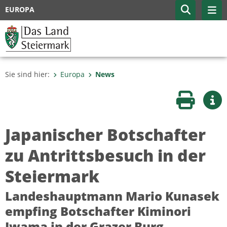
EUROPA
Sie sind hier:
Europa
News
Seite druc
Wei
Japanischer Botschafter
zu Antrittsbesuch in der
Steiermark
Landeshauptmann Mario Kunasek
empfing Botschafter Kiminori
Iwama in der Grazer Burg