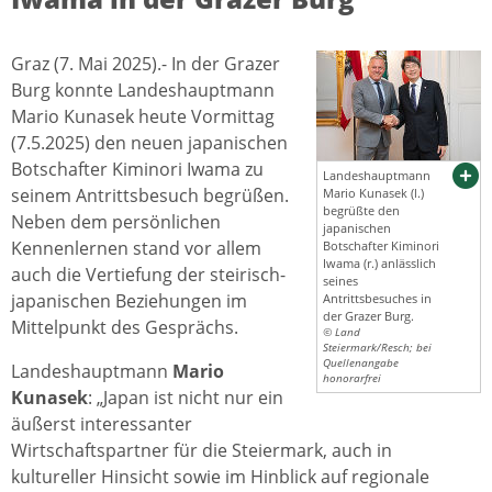
Graz (7. Mai 2025).- In der Grazer
Burg konnte Landeshauptmann
Mario Kunasek heute Vormittag
(7.5.2025) den neuen japanischen
Botschafter Kiminori Iwama zu
Landeshauptmann
seinem Antrittsbesuch begrüßen.
Mario Kunasek (l.)
begrüßte den
Neben dem persönlichen
japanischen
Kennenlernen stand vor allem
Botschafter Kiminori
Iwama (r.) anlässlich
auch die Vertiefung der steirisch-
seines
japanischen Beziehungen im
Antrittsbesuches in
der Grazer Burg.
Mittelpunkt des Gesprächs.
© Land
Steiermark/Resch; bei
Quellenangabe
Landeshauptmann
Mario
honorarfrei
Kunasek
: „Japan ist nicht nur ein
äußerst interessanter
Wirtschaftspartner für die Steiermark, auch in
kultureller Hinsicht sowie im Hinblick auf regionale