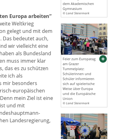
dem Akademischen
Gymnasium
© Land Steiermark
nten Europa arbeiten”
weite Weltkrieg
ion gelegt und mit dem
n. Das bedeutet auch,
d wir vielleicht eine
ir haben als Bundesland
Feier zum Europatag
llen muss immer klar
am Grazer
s, das es zu schützen
Tummelplatz:
Schülerinnen und
te ich als
Schüler informieren
es mir besonders
sich auf spielerische
Weise über Europa
irisch-europäischen
und die Europäische
Denn mein Ziel ist eine
Union
© Land Steiermark
ist und mit
 Landeshauptmann-
chen Landesregierung,