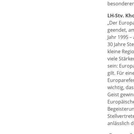
besonderen
LH-Stv. Kh
„Der Europa
geendet, am
Jahr 1995 –
30 Jahre St
kleine Regi
viele Stärk
sein: Europ
gilt. Für ei
Europarefer
wichtig, da
Geist gewin
Europäische
Begeisterun
Stellvertre
anlässlich 