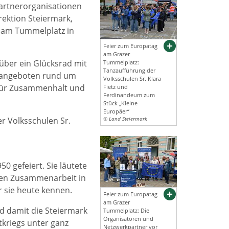
partnerorganisationen
rektion Steiermark,
 am Tummelplatz in
Feier zum Europatag
am Grazer
über ein Glücksrad mit
Tummelplatz:
Tanzaufführung der
onsangeboten rund um
Volksschulen Sr. Klara
 für Zusammenhalt und
Fietz und
Ferdinandeum zum
Stück „Kleine
Europäer“
 Volksschulen Sr.
© Land Steiermark
 gefeiert. Sie läutete
chen Zusammenarbeit in
r sie heute kennen.
Feier zum Europatag
am Grazer
nd damit die Steiermark
Tummelplatz: Die
Organisatoren und
tkriegs unter ganz
Netzwerkpartner vor