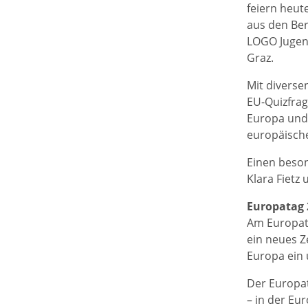
feiern heut
aus den Ber
LOGO Jugen
Graz.
Mit diverse
EU-Quizfrag
Europa und 
europäisch
Einen beso
Klara Fietz
Europatag 2
Am Europata
ein neues Z
Europa ein 
Der Europat
– in der Eu