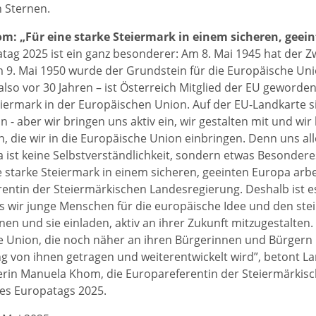
 Sternen.
om: „Für eine starke Steiermark in einem sicheren, geei
tag 2025 ist ein ganz besonderer: Am 8. Mai 1945 hat der Z
 9. Mai 1950 wurde der Grundstein für die Europäische Un
 also vor 30 Jahren – ist Österreich Mitglied der EU geworde
eiermark in der Europäischen Union. Auf der EU-Landkarte sin
on - aber wir bringen uns aktiv ein, wir gestalten mit und w
en, die wir in die Europäische Union einbringen. Denn uns a
a ist keine Selbstverständlichkeit, sondern etwas Besondere
ne starke Steiermark in einem sicheren, geeinten Europa arbei
entin der Steiermärkischen Landesregierung. Deshalb ist 
ss wir junge Menschen für die europäische Idee und den ste
nen und sie einladen, aktiv an ihrer Zukunft mitzugestalten. 
 Union, die noch näher an ihren Bürgerinnen und Bürgern 
g von ihnen getragen und weiterentwickelt wird”, betont
terin Manuela Khom, die Europareferentin der Steiermärkis
des Europatags 2025.