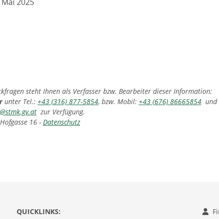
 Mai 2025
fragen steht Ihnen als Verfasser bzw. Bearbeiter dieser Information:
er
unter Tel.:
+43 (316) 877-5854
, bzw. Mobil:
+43 (676) 86665854
und F
@stmk.gv.at
zur Verfügung.
 Hofgasse 16 -
Datenschutz
QUICKLINKS:
F