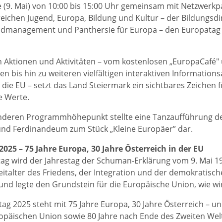
e (9. Mai) von 10:00 bis 15:00 Uhr gemeinsam mit Netzwerk
eichen Jugend, Europa, Bildung und Kultur – der Bildungsdi
dmanagement und Panthersie für Europa – den Europatag
n Aktionen und Aktivitäten – vom kostenlosen „EuropaCafé" 
en bis hin zu weiteren vielfältigen interaktiven Informati
die EU – setzt das Land Steiermark ein sichtbares Zeichen
e Werte.
nderen Programmhöhepunkt stellte eine Tanzaufführung der
 und Ferdinandeum zum Stück „Kleine Europäer” dar.
025 – 75 Jahre Europa, 30 Jahre Österreich in der EU
g wird der Jahrestag der Schuman-Erklärung vom 9. Mai 1950
eitalter des Friedens, der Integration und der demokratis
und legte den Grundstein für die Europäische Union, wie wi
ag 2025 steht mit 75 Jahre Europa, 30 Jahre Österreich – u
ropäischen Union sowie 80 Jahre nach Ende des Zweiten Wel