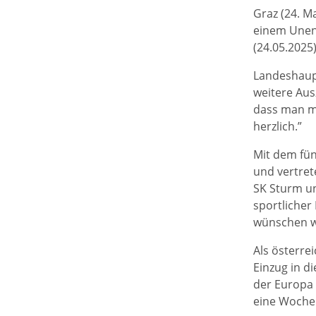
Graz (24. M
einem Unen
(24.05.2025
Landeshau
weitere Aus
dass man mi
herzlich.”
Mit dem fün
und vertret
SK Sturm un
sportlicher
wünschen wi
Als österre
Einzug in di
der Europa 
eine Woche 