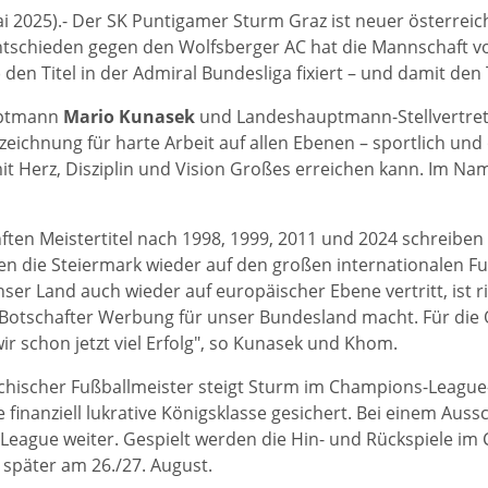
ai 2025).- Der SK Puntigamer Sturm Graz ist neuer österreic
tschieden gegen den Wolfsberger AC hat die Mannschaft v
) den Titel in der Admiral Bundesliga fixiert – und damit d
ptmann
Mario Kunasek
und Landeshauptmann-Stellvertret
zeichnung für harte Arbeit auf allen Ebenen – sportlich und
t Herz, Disziplin und Vision Großes erreichen kann. Im Na
ften Meistertitel nach 1998, 1999, 2011 und 2024 schreiben 
en die Steiermark wieder auf den großen internationalen F
ser Land auch wieder auf europäischer Ebene vertritt, ist ri
 Botschafter Werbung für unser Bundesland macht. Für die 
r schon jetzt viel Erfolg", so Kunasek und Khom.
ichischer Fußballmeister steigt Sturm im Champions-League-
e finanziell lukrative Königsklasse gesichert. Bei einem Aus
League weiter. Gespielt werden die Hin- und Rückspiele im 
später am 26./27. August.