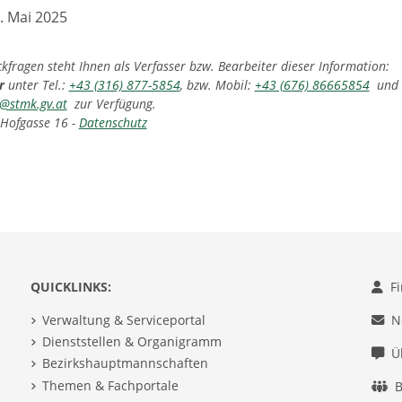
. Mai 2025
fragen steht Ihnen als Verfasser bzw. Bearbeiter dieser Information:
er
unter Tel.:
+43 (316) 877-5854
, bzw. Mobil:
+43 (676) 86665854
und F
@stmk.gv.at
zur Verfügung.
 Hofgasse 16 -
Datenschutz
QUICKLINKS:
F
Verwaltung & Serviceportal
N
Dienststellen & Organigramm
Ü
Bezirkshauptmannschaften
Themen & Fachportale
B