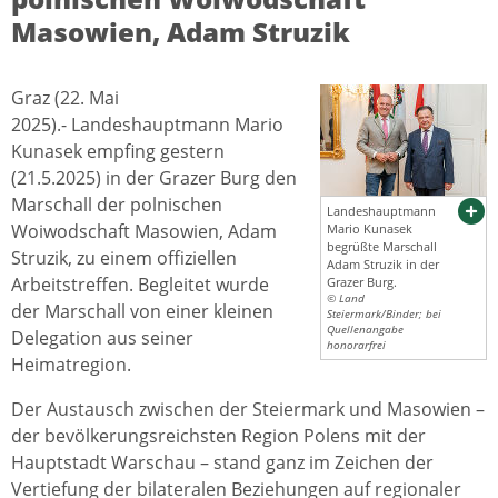
Masowien, Adam Struzik
Graz (22. Mai
2025).- Landeshauptmann Mario
Kunasek empfing gestern
(21.5.2025) in der Grazer Burg den
Marschall der polnischen
Landeshauptmann
Woiwodschaft Masowien, Adam
Mario Kunasek
begrüßte Marschall
Struzik, zu einem offiziellen
Adam Struzik in der
Arbeitstreffen. Begleitet wurde
Grazer Burg.
© Land
der Marschall von einer kleinen
Steiermark/Binder; bei
Quellenangabe
Delegation aus seiner
honorarfrei
Heimatregion.
Der Austausch zwischen der Steiermark und Masowien –
der bevölkerungsreichsten Region Polens mit der
Hauptstadt Warschau – stand ganz im Zeichen der
Vertiefung der bilateralen Beziehungen auf regionaler