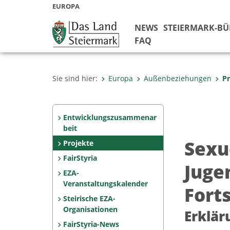
EUROPA
NEWS
STEIERMARK-B
FAQ
Sie sind hier:
Europa
Außenbeziehungen
Pr
Entwicklungszusammenar
beit
Sexu
Projekte
FairStyria
Juge
EZA-
Veranstaltungskalender
Fort
Steirische EZA-
Organisationen
Erklär
FairStyria-News