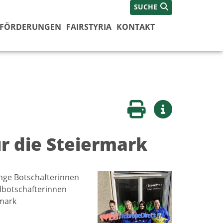
SUCHE
FÖRDERUNGEN
FAIRSTYRIA
KONTAKT
Seite drucken
Weitere Infos
r die Steiermark
unge Botschafterinnen
dbotschafterinnen
mark