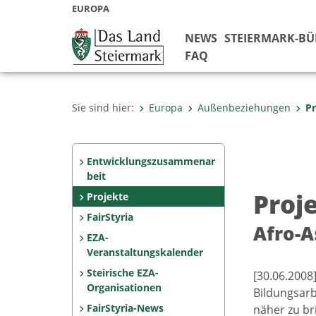
EUROPA
NEWS
STEIERMARK-B
FAQ
Sie sind hier:
Europa
Außenbeziehungen
Pr
Entwicklungszusammenar
beit
Proj
Projekte
FairStyria
Afro-A
EZA-
Veranstaltungskalender
Steirische EZA-
[30.06.2008
Organisationen
Bildungsarb
FairStyria-News
näher zu br