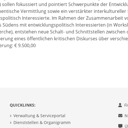
h) sollen fokussiert und pointiert Schwerpunkte der Entwic
hentische Vermittlung sowie ein verstärkter interkultureller
spolitisch Interessierte. Im Rahmen der Zusammenarbeit v
 Südens mit entwicklungspolitisch Interessierten (in Worksh
erche), entstehen neue Schalt- und Schnittstellen zwischen
vierung eines öffentlichen kritischen Diskurses über versch
rung: € 9.500,00
QUICKLINKS:
F
Verwaltung & Serviceportal
N
Dienststellen & Organigramm
Ü