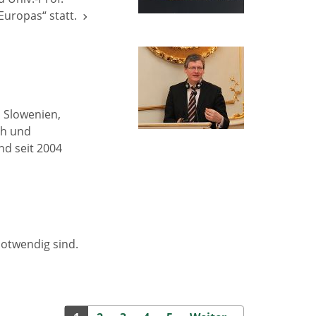
 Europas“ statt.
, Slowenien,
ch und
nd seit 2004
notwendig sind.