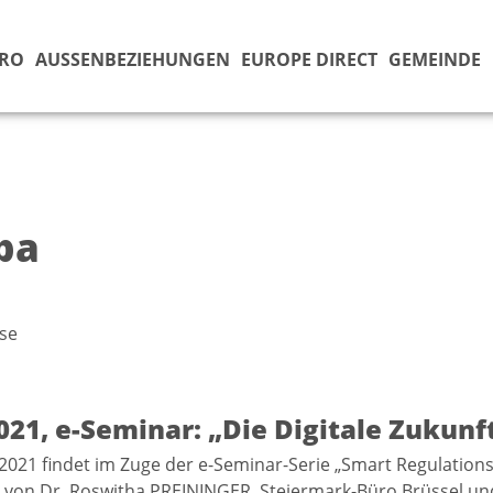
ÜRO
AUSSENBEZIEHUNGEN
EUROPE DIRECT
GEMEINDE
pa
se
021, e-Seminar: „Die Digitale Zukunf
 2021 findet im Zuge der e-Seminar-Serie „Smart Regulations
von Dr. Roswitha PREININGER, Steiermark-Büro Brüssel und