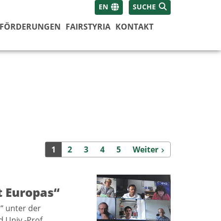
EN
SUCHE
FÖRDERUNGEN
FAIRSTYRIA
KONTAKT
Weiter
1
2
3
4
5
Weiter
t Europas“
“ unter der
 Univ.-Prof.