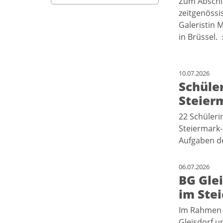
Zum Abschl
zeitgenössi
Galeristin 
in Brüssel.
10.07.2026
Schüle
Steier
22 Schüleri
Steiermark-
Aufgaben de
06.07.2026
BG Gle
im Ste
Im Rahmen 
Gleisdorf 