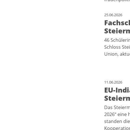
25.06.2026
Fachsc
Steier
46 Schüleri
Schloss Ste
Union, aktu
11.06.2026
EU-Ind
Steier
Das Steierm
2026“ eine 
standen die
Kooperation