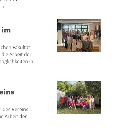
.
 im
chen Fakultät
 die Arbeit der
öglichkeiten in
eins
r des Vereins
e Arbeit der