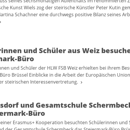
uss seines sechsmonatigen Aufenthalts im renommierten Z
sche Kunst Wiels zog der steirische Künstler Peter Kutin g
Martina Schachner eine durchwegs positive Bilanz seines Ar
rinnen und Schüler aus Weiz besuch
mark-Büro
nnen und Schüler der HLW FSB Weiz erhielten bei ihrem Be
Büro Brüssel Einblicke in die Arbeit der Europäischen Unio
r steirischen Interessenvertretung.
isdorf und Gesamtschule Schermbeck
iermark-Büro
einer Erasmus+ Kooperation besuchten Schülerinnen und 
und der Gesamtschule Schermbeck das Steiermark-Büro Brü