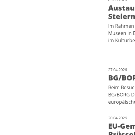
Austau
Steier
Im Rahmen e
Museen in B
im Kulturbe
27.04.2026
BG/BOR
Beim Besuch
BG/BORG Deu
europäisch
20.04.2026
EU-Gem
Brüsse