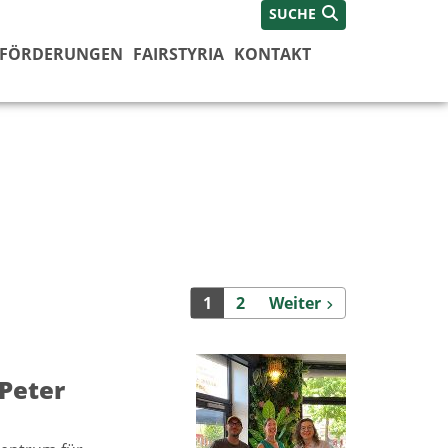
SUCHE
FÖRDERUNGEN
FAIRSTYRIA
KONTAKT
Weiter
1
2
Weiter
 Peter