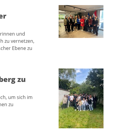
er
erinnen und
h zu vernetzen,
scher Ebene zu
berg zu
ch, um sich im
men zu