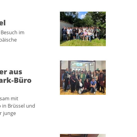
el
m Besuch im
päische
er aus
ark-Büro
nsam mit
 in Brüssel und
r junge