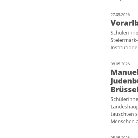
27.05.2026
Vorarlb
Schülerinne
Steiermark-
Institution
08.05.2026
Manuel
Judenb
Brüsse
Schülerinn
Landeshaup
tauschten s
Menschen 
05.05.2026