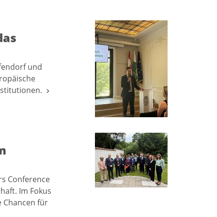
das
fendorf und
uropäische
nstitutionen.
m
rs Conference
haft. Im Fokus
e Chancen für