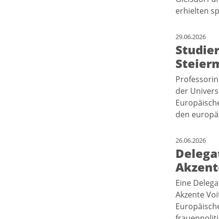
erhielten s
29.06.2026
Studier
Steier
Professorin
der Univers
Europäische
den europäi
26.06.2026
Delega
Akzente
Eine Delega
Akzente Voi
Europäische
frauenpoli