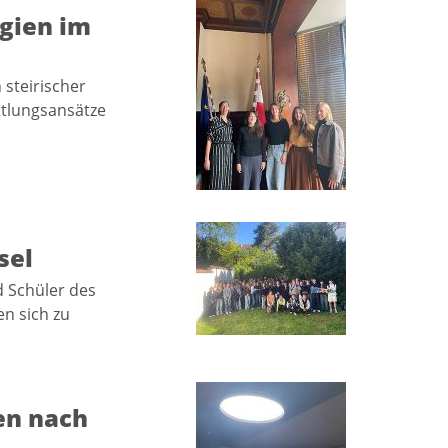
gien im
steirischer
ttlungsansätze
sel
d Schüler des
n sich zu
en nach