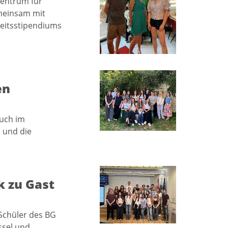
entrum für
emeinsam mit
beitsstipendiums
en
such im
n und die
 zu Gast
Schüler des BG
ssel und