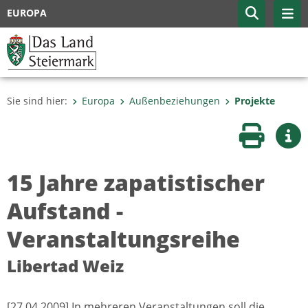
EUROPA
Sie sind hier:
Europa
Außenbeziehungen
Projekte
Seite druc
Wei
15 Jahre zapatistischer
Aufstand -
Veranstaltungsreihe
Libertad Weiz
[27.04.2009] In mehreren Veranstaltungen soll die