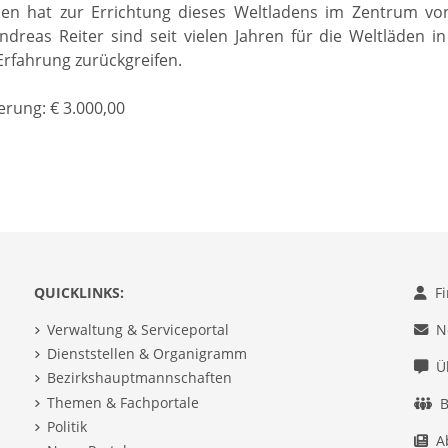
en hat zur Errichtung dieses Weltladens im Zentrum von 
reas Reiter sind seit vielen Jahren für die Weltläden i
Erfahrung zurückgreifen.
rung: € 3.000,00
QUICKLINKS:
F
Verwaltung & Serviceportal
N
Dienststellen & Organigramm
Ü
Bezirkshauptmannschaften
Themen & Fachportale
B
Politik
A