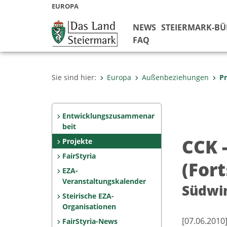
EUROPA
NEWS
STEIERMARK-B
FAQ
Sie sind hier:
Europa
Außenbeziehungen
Pr
Entwicklungszusammenar
beit
CCK 
Projekte
FairStyria
(For
EZA-
Veranstaltungskalender
Südwi
Steirische EZA-
Organisationen
[07.06.20
FairStyria-News