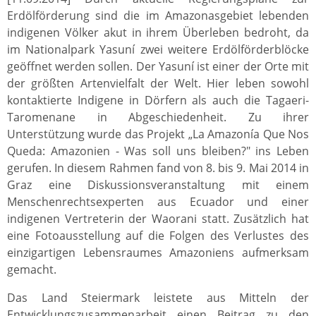
Erdölförderung sind die im Amazonasgebiet lebenden
indigenen Völker akut in ihrem Überleben bedroht, da
im Nationalpark Yasuní zwei weitere Erdölförderblöcke
geöffnet werden sollen. Der Yasuní ist einer der Orte mit
der größten Artenvielfalt der Welt. Hier leben sowohl
kontaktierte Indigene in Dörfern als auch die Tagaeri-
Taromenane in Abgeschiedenheit. Zu ihrer
Unterstützung wurde das Projekt „La Amazonía Que Nos
Queda: Amazonien - Was soll uns bleiben?" ins Leben
gerufen. In diesem Rahmen fand von 8. bis 9. Mai 2014 in
Graz eine Diskussionsveranstaltung mit einem
Menschenrechtsexperten aus Ecuador und einer
indigenen Vertreterin der Waorani statt. Zusätzlich hat
eine Fotoausstellung auf die Folgen des Verlustes des
einzigartigen Lebensraumes Amazoniens aufmerksam
gemacht.
Das Land Steiermark leistete aus Mitteln der
Entwicklungszusammenarbeit einen Beitrag zu den