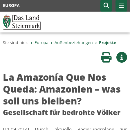
EUROPA
Sie sind hier:
Europa
Außenbeziehungen
Projekte
Seite druc
Wei
La Amazonía Que Nos
Queda: Amazonien – was
soll uns bleiben?
Gesellschaft für bedrohte Völker
[11.09.2014] Durch aktuelle Regierungspläne zur