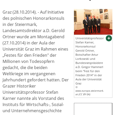
Graz (28.10.2014). - Auf Initiative
des polnischen Honorarkonsuls
in der Steiermark,
Landesamtsdirektor a.D. Gerold
Ortner wurde am Montagabend
Universitätsprofessor
(27.10.2014) in der Aula der
Stefan Karner,
Honorarkonsul
Universität Graz im Rahmen eines
Gerold Ortner,
„Festes für den Frieden" der
Botschafter Artur
Lorkowski und
Millionen von Todesopfern
Bundesratspräsident
gedacht, die die beiden
a.D. Gregor Hammerl
beim "Fest für den
Weltkriege im vergangenen
Frieden 2014" in der
Jahrhundert gefordert hatten. Der
Aula der Universität
Graz
Grazer Historiker
©
www.europa.steiermark.
Universitätsprofessor Stefan
at (CC BY-SA)
Karner nannte als Vorstand des
Instituts für Wirtschafts-, Sozial-
und Unternehmensgeschichte