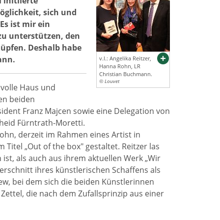
nitiierte
glichkeit, sich und
s ist mir ein
zu unterstützen, den
nüpfen. Deshalb habe
ann.
v.l.: Angelika Reitzer,
Hanna Rohn, LR
Christian Buchmann.
© Louvet
 volle Haus und
en beiden
sident Franz Majcen sowie eine Delegation von
heid Fürntrath-Moretti.
ohn, derzeit im Rahmen eines Artist in
el „Out of the box" gestaltet. Reitzer las
st, als auch aus ihrem aktuellen Werk „Wir
rschnitt ihres künstlerischen Schaffens als
ew, bei dem sich die beiden Künstlerinnen
ettel, die nach dem Zufallsprinzip aus einer