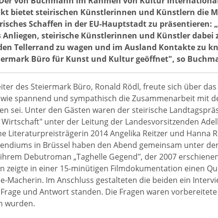
Der von Buchmann im Rahmen von Kultur International i
t bietet steirischen Künstlerinnen und Künstlern die Mö
risches Schaffen in der EU-Hauptstadt zu präsentieren: „E
 Anliegen, steirische Künstlerinnen und Künstler dabei 
 den Tellerrand zu wagen und im Ausland Kontakte zu k
eiermark Büro für Kunst und Kultur geöffnet", so Buchm
iter des Steiermark Büro, Ronald Rödl, freute sich über das
, wie spannend und sympathisch die Zusammenarbeit mit d
en sei. Unter den Gästen waren der steirische Landtagsprä
r Wirtschaft" unter der Leitung der Landesvorsitzenden Adel
che Literaturpreisträgerin 2014 Angelika Reitzer und Hanna R
endiums in Brüssel haben den Abend gemeinsam unter dem Tit
ihrem Debutroman „Taghelle Gegend", der 2007 erschienen i
n zeigte in einer 15-minütigen Filmdokumentation einen Que
-Macherin. Im Anschluss gestalteten die beiden ein Intervi
 Frage und Antwort standen. Die Fragen waren vorbereitete Z
n wurden.