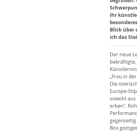
begrüßen. 
Schwerpunk
ihr künstle
besonderes
Blick über
ich das St
Der neue Le
bekräftigte
Künstlerinn
„Frau in de
Die steiris
Europe-Stip
sowohl aus 
erben". Roh
Performance
gegenseitig
Box gezoge