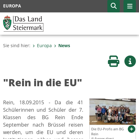
EUROPA
Sie sind hier:
Europa
News
Seite druc
Wei
"Rein in die EU"
Rein, 18.09.2015 - Da die 41
Schülerinnen und Schüler der 7.
Klassen des BG Rein Ende
September nach Brüssel reisen
Die EU-Profis am BG
werden, um die EU und deren
Rein
© Europe direct