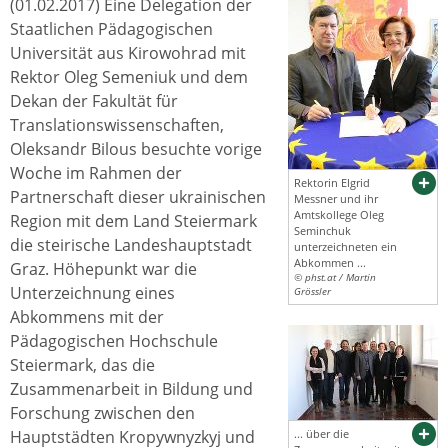
(01.02.2017) Eine Delegation der
Staatlichen Pädagogischen
Universität aus Kirowohrad mit
Rektor Oleg Semeniuk und dem
Dekan der Fakultät für
Translationswissenschaften,
Oleksandr Bilous besuchte vorige
Woche im Rahmen der
Rektorin Elgrid
Partnerschaft dieser ukrainischen
Messner und ihr
Amtskollege Oleg
Region mit dem Land Steiermark
Seminchuk
die steirische Landeshauptstadt
unterzeichneten ein
Abkommen ...
Graz. Höhepunkt war die
© phst.at / Martin
Unterzeichnung eines
Grössler
Abkommens mit der
Pädagogischen Hochschule
Steiermark, das die
Zusammenarbeit in Bildung und
Forschung zwischen den
Hauptstädten Kropywnyzkyj und
... über die