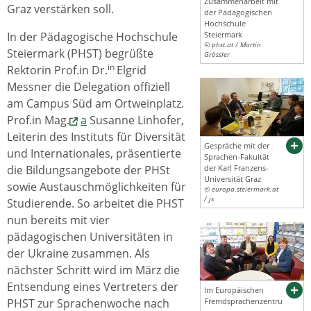
Zusammenarbeit mit
Graz verstärken soll.
der Pädagogischen
Hochschule
In der Pädagogische Hochschule
Steiermark
© phst.at / Martin
Steiermark (PHST) begrüßte
Grössler
in
Rektorin Prof.in Dr.
Elgrid
Messner die Delegation offiziell
am Campus Süd am Ortweinplatz.
Prof.in Mag.
a
Susanne Linhofer,
Leiterin des Instituts für Diversität
Gespräche mit der
und Internationales, präsentierte
Sprachen-Fakultät
die Bildungsangebote der PHSt
der Karl Franzens-
Universität Graz
sowie Austauschmöglichkeiten für
© europa.steiermark.at
/ js
Studierende. So arbeitet die PHST
nun bereits mit vier
pädagogischen Universitäten in
der Ukraine zusammen. Als
nächster Schritt wird im März die
Entsendung eines Vertreters der
Im Europäischen
PHST zur Sprachenwoche nach
Fremdsprachenzentru