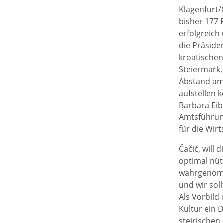
Klagenfurt/G
bisher 177 
erfolgreich
die Präside
kroatischen
Steiermark,
Abstand am 
aufstellen 
Barbara Eib
Amtsführung 
für die Wir
Čačić, will
optimal nüt
wahrgenomm
und wir sol
Als Vorbild
Kultur ein D
steirischen