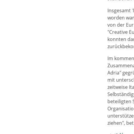
Insgesamt 1
worden war
von der Eur
"Creative E
konnten dan
zurückbek
Im kommende
Zusammenarb
Adria" geg
mit untersc
zeitweise I
Selbständig
beteiligten
Organisatio
unterstütze
ziehen", be