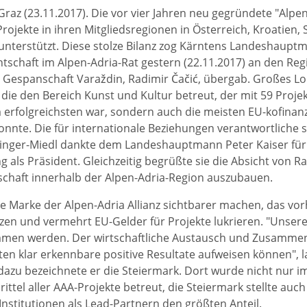
raz (23.11.2017). Die vor vier Jahren neu gegründete "Alpen 
Projekte in ihren Mitgliedsregionen in Österreich, Kroatien
 unterstützt. Diese stolze Bilanz zog Kärntens Landeshauptm
ntschaft im Alpen-Adria-Rat gestern (22.11.2017) an den Re
 Gespanschaft Varaždin, Radimir Čačić, übergab. Großes Lob
 die den Bereich Kunst und Kultur betreut, der mit 59 Projek
erfolgreichsten war, sondern auch die meisten EU-kofinanz
konnte. Die für internationale Beziehungen verantwortliche s
inger-Miedl dankte dem Landeshauptmann Peter Kaiser für 
als Präsident. Gleichzeitig begrüßte sie die Absicht von Rad
tschaft innerhalb der Alpen-Adria-Region auszubauen.
 die Marke der Alpen-Adria Allianz sichtbarer machen, das v
zen und vermehrt EU-Gelder für Projekte lukrieren. "Unsere 
en werden. Der wirtschaftliche Austausch und Zusammenh
lten klar erkennbare positive Resultate aufweisen können", 
 dazu bezeichnete er die Steiermark. Dort wurde nicht nur 
rittel aller AAA-Projekte betreut, die Steiermark stellte auc
 Institutionen als Lead-Partnern den größten Anteil.