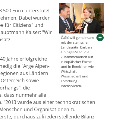
8.500 Euro unterstützt
 nehmen. Dabei wurden
für Citiziens" und
hauptmann Kaiser: "Wir
Čačić will gemeinsam
nsatz
mit der steirischen
Landesrätin Barbara
Eibinger-Miedl die
Zusammenarbeit auf
0 Jahre erfolgreiche
europäischer Ebene
edig die "Arge Alpen-
und in Bereichen wie
Wirtschaft,
regionen aus Ländern
Wissenschaft und
 Österreich sowie
Forschung
intensivieren.
Vorhangs", die
e, dass nunmehr alle
. "2013 wurde aus einer technokratischen
l, Menschen und Organisationen zu
erste, durchaus zufrieden stellende Bilanz