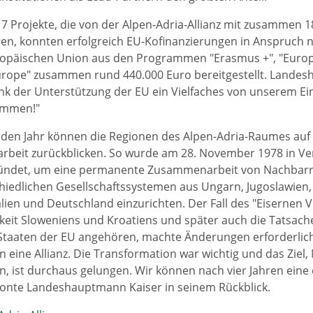
7 Projekte, die von der Alpen-Adria-Allianz mit zusammen 1
en, konnten erfolgreich EU-Kofinanzierungen in Anspruch
opäischen Union aus den Programmen "Erasmus +", "Europe 
urope" zusammen rund 440.000 Euro bereitgestellt. Landes
k der Unterstützung der EU ein Vielfaches von unserem Ei
ommen!"
n Jahr können die Regionen des Alpen-Adria-Raumes auf 4
eit zurückblicken. So wurde am 28. November 1978 in Ven
ründet, um eine permanente Zusammenarbeit von Nachbar
hiedlichen Gesellschaftssystemen aus Ungarn, Jugoslawien,
talien und Deutschland einzurichten. Der Fall des "Eisernen 
keit Sloweniens und Kroatiens und später auch die Tatsach
 Staaten der EU angehören, machte Änderungen erforderlich
n eine Allianz. Die Transformation war wichtig und das Zie
n, ist durchaus gelungen. Wir können nach vier Jahren eine 
tonte Landeshauptmann Kaiser in seinem Rückblick.