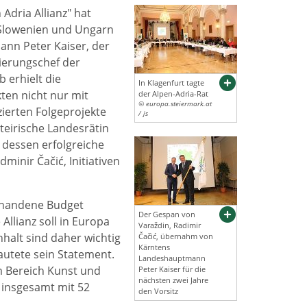
Adria Allianz" hat
, Slowenien und Ungarn
ann Peter Kaiser, der
gierungschef der
 erhielt die
In Klagenfurt tagte
ten nicht nur mit
der Alpen-Adria-Rat
© europa.steiermark.at
ierten Folgeprojekte
/ js
teirische Landesrätin
dessen erfolgreiche
minir Čačić, Initiativen
orhandene Budget
Der Gespan von
Allianz soll in Europa
Varaždin, Radimir
alt sind daher wichtig
Čačić, übernahm von
Kärntens
lautete sein Statement.
Landeshauptmann
im Bereich Kunst und
Peter Kaiser für die
nächsten zwei Jahre
h insgesamt mit 52
den Vorsitz