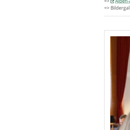
=>
Alpen-
=> Bilderga