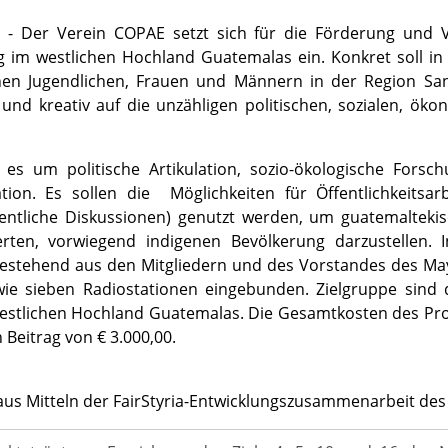
0] - Der Verein COPAE setzt sich für die Förderung und 
g im westlichen Hochland Guatemalas ein. Konkret soll i
nen Jugendlichen, Frauen und Männern in der Region San 
 und kreativ auf die unzähligen politischen, sozialen, ö
es um politische Artikulation, sozio-ökologische Forsch
ion. Es sollen die Möglichkeiten für Öffentlichkeitsarb
entliche Diskussionen) genutzt werden, um guatemaltekis
ierten, vorwiegend indigenen Bevölkerung darzustellen
stehend aus den Mitgliedern und des Vorstandes des Maya
wie sieben Radiostationen eingebunden. Zielgruppe sind 
estlichen Hochland Guatemalas. Die Gesamtkosten des Proje
n Beitrag von € 3.000,00.
us Mitteln der FairStyria-Entwicklungszusammenarbeit des 