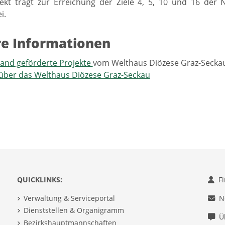
ekt trägt zur Erreichung der Ziele 4, 5, 10 und 16 der 
i.
e Informationen
and geförderte Projekte
vom Welthaus Diözese Graz-Secka
über das Welthaus Diözese Graz-Seckau
QUICKLINKS:
F
Verwaltung & Serviceportal
N
Dienststellen & Organigramm
Ü
Bezirkshauptmannschaften