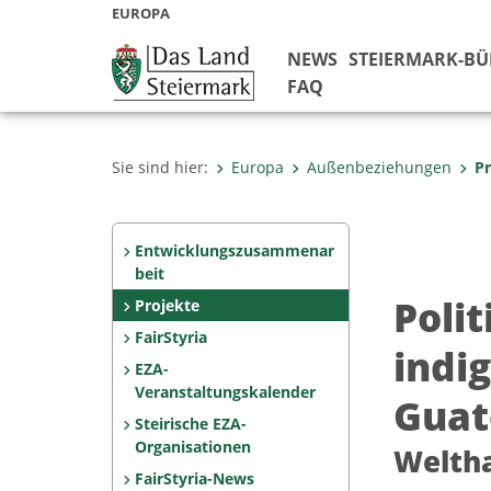
EUROPA
NEWS
STEIERMARK-B
FAQ
Sie sind hier:
Europa
Außenbeziehungen
Pr
Entwicklungszusammenar
beit
Poli
Projekte
FairStyria
indi
EZA-
Veranstaltungskalender
Guat
Steirische EZA-
Organisationen
Weltha
FairStyria-News