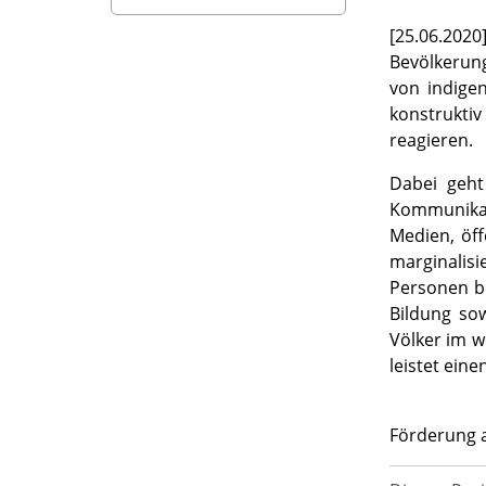
[25.06.202
Bevölkerun
von indige
konstruktiv
reagieren.
Dabei geht 
Kommunikat
Medien, öff
marginalis
Personen be
Bildung so
Völker im w
leistet eine
Förderung a