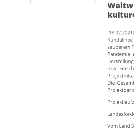
Weltwe
kultur
[18.02.2021
Kundalinee 
sauberem Tr
Pandemie e
Herstellung
bzw. Einsc
Projektmita
Die Gesamtk
Projektpartn
Projektlaufz
Landesförde
Vom Land S