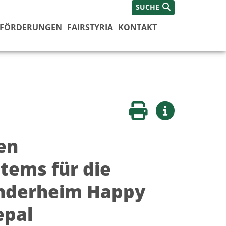
SUCHE
FÖRDERUNGEN
FAIRSTYRIA
KONTAKT
Seite drucken
Weitere Infos
en
tems für die
inderheim Happy
epal