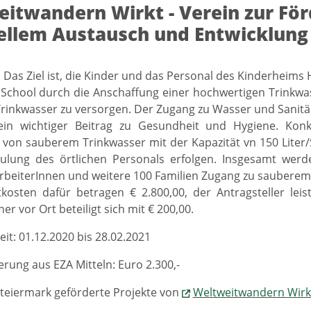
itwandern Wirkt - Verein zur För
ellem Austausch und Entwicklung
] Das Ziel ist, die Kinder und das Personal des Kinderhei
School durch die Anschaffung einer hochwertigen Trinkwas
inkwasser zu versorgen. Der Zugang zu Wasser und Sanitär
in wichtiger Beitrag zu Gesundheit und Hygiene. Konk
 von sauberem Trinkwasser mit der Kapazität vn 150 Liter
hulung des örtlichen Personals erfolgen. Insgesamt werd
rbeiterInnen und weitere 100 Familien Zugang zu sauberem
osten dafür betragen € 2.800,00, der Antragsteller leis
er vor Ort beteiligt sich mit € 200,00.
eit: 01.12.2020 bis 28.02.2021
rung aus EZA Mitteln: Euro 2.300,-
teiermark geförderte Projekte von
Weltweitwandern Wirk