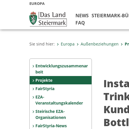
EUROPA
NEWS
STEIERMARK-B
FAQ
Sie sind hier:
Europa
Außenbeziehungen
Pr
Entwicklungszusammenar
beit
Inst
Projekte
FairStyria
Trin
EZA-
Veranstaltungskalender
Kund
Steirische EZA-
Organisationen
Bott
FairStyria-News