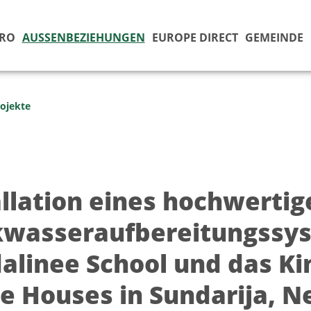
ÜRO
AUSSENBEZIEHUNGEN
EUROPE DIRECT
GEMEINDE
ojekte
allation eines hochwertig
kwasseraufbereitungssys
alinee School und das K
le Houses in Sundarija, N