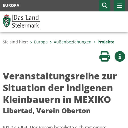
EUROPA
Sie sind hier:
Europa
Außenbeziehungen
Projekte
Seite druc
Wei
Veranstaltungsreihe zur
Situation der indigenen
Kleinbauern in MEXIKO
Libertad, Verein Oberton
[01.03.2004] Der Verein beteiligte sich mit einem