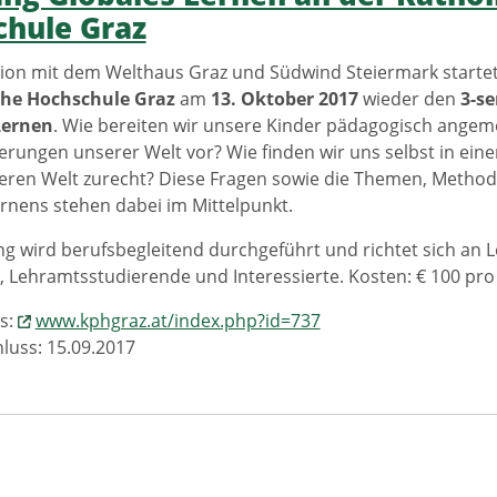
hule Graz
ion mit dem Welthaus Graz und Südwind Steiermark starte
he Hochschule Graz
am
13. Oktober 2017
wieder den
3-se
Lernen
. Wie bereiten wir unsere Kinder pädagogisch angem
rungen unserer Welt vor? Wie finden wir uns selbst in ei
eren Welt zurecht? Diese Fragen sowie die Themen, Metho
rnens stehen dabei im Mittelpunkt.
g wird berufsbegleitend durchgeführt und richtet sich an L
, Lehramtsstudierende und Interessierte. Kosten: € 100 pr
s:
www.kphgraz.at/index.php?id=737
uss: 15.09.2017