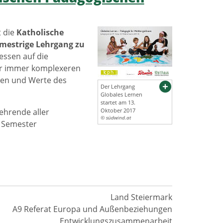
t die
Katholische
mestrige Lehrgang zu
essen auf die
ner immer komplexeren
den und Werte des
Der Lehrgang
Globales Lernen
startet am 13.
ehrende aller
Oktober 2017
© südwind.at
o Semester
Land Steiermark
A9 Referat Europa und Außenbeziehungen
Entwicklungszusammenarbeit