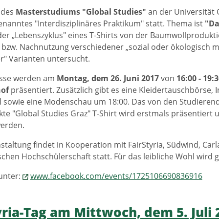
 des
Masterstudiums "Global Studies"
an der Universität 
enanntes "Interdisziplinäres Praktikum" statt. Thema ist
"Da
der „Lebenszyklus" eines T-Shirts von der Baumwollproduktio
bzw. Nachnutzung verschiedener „sozial oder ökologisch 
er" Varianten untersucht.
isse werden am
Montag, dem 26. Juni 2017
von
16:00 - 19:
of
präsentiert. Zusätzlich gibt es eine Kleidertauschbörse, I
l sowie eine Modenschau um 18:00. Das von den Studierend
te "Global Studies Graz" T-Shirt wird erstmals präsentiert 
erden.
staltung findet in Kooperation mit FairStyria, Südwind, Car
schen Hochschülerschaft statt. Für das leibliche Wohl wird g
unter:
www.facebook.com/events/1725106690836916
yria-Tag am Mittwoch, dem 5. Juli 