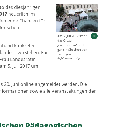
to des diesjährigen
2017
neuerlich im
 fehlende Chancen für
Menschen in
Am 5. Juli 2017 steht
das Grazer
anhand konkreter
Joanneums-Viertel
ganz im Zeichen von
ländern vorstellen. Für
FairStyria
 Frau Landesrätin
© fairstyria.at / js
 am 5. Juli 2017 um
 20. Juni online angemeldet werden. Die
nformationen sowie alle Veranstaltungen der
lischen Pädagogischen