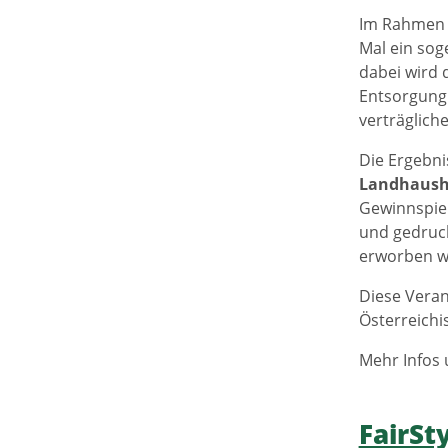
Im Rahmen
Mal ein sog
dabei wird 
Entsorgung 
verträglich
Die Ergebn
Landhaush
Gewinnspie
und gedruck
erworben w
Diese Veran
Österreichi
Mehr Infos 
FairSt