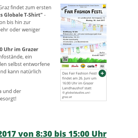
Graz findet zum ersten
s Globale T-Shirt"
-
n bis hin zur
mehr oder weniger
30 Uhr im Grazer
nfostände, ein
en selbst entworfene
und kann natürlich
Das Fair Fashion Festl
findet am 26. Juni um
16:00 Uhr im Grazer
Landhaushof statt
la und der
© globalstudies.uni-
graz.at
esorgt!
2017 von 8:30 bis 15:00 Uhr