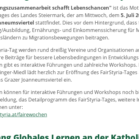
ungszusammenarbeit schafft Lebenschancen"
ist das Mot
Tages des Landes Steiermark, der am Mittwoch, dem
5. Juli 
nneumsviertel
stattfindet. Dies vor dem Hintergrund, dass
ng/Ausbildung, Ernährungs- und Einkommenssicherung für 
gsländern zu Migrationsbewegungen beitragen.
yria-Tag werden rund dreißig Vereine und Organisationen 
hre Beiträge für bessere Lebensbedingungen in Entwicklungs
n gibt es interaktive Führungen und zahlreiche Workshops.
inger-Miedl lädt herzlich zur Eröffnung des FairStyria-Tages
ns Grazer Joanneumsviertel ein.
n können für interaktive Führungen und Workshops noch bis
ldung, das Detailprogramm des FairStyria-Tages, weitere I
hen unter:
tyria.at/fairewochen
ng Globales Lernen an der Katho