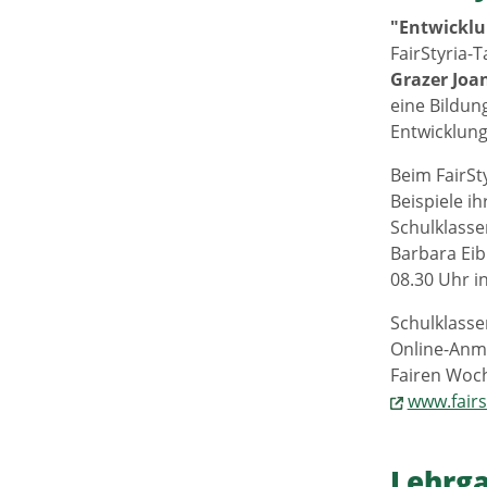
"Entwickl
FairStyria-
Grazer Joa
eine Bildu
Entwicklun
Beim FairSt
Beispiele i
Schulklasse
Barbara Eib
08.30 Uhr i
Schulklasse
Online-Anme
Fairen Woc
www.fairs
Lehrga