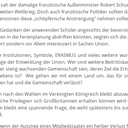
g sah der damalige französische Außenminister Robert Sch
eiten Weltkrieg. Doch auch französische Politiker sollten 
nsionen diese „schöpferische Anstrengung" nehmen sollte
 Gedanken der anwesenden Schüler angesichts der bevors
n in die Ferienplanung abdriften könnten, zeigten sich di
ert sondern vor Allem interessiert in Sachen Union.
e Institutionen, Symbole, ERASMUS und vieles weitere w
age der Entwicklung der Union. Wer sind weitere Beitritts
iner stetig wachsenden Gemeinschaft sein, deren Ziel die Erh
bens ist? Wie gehen wir mit einem Land um, das für s
en hat und die Gemeinschaft verlässt?
ch nach den Wahlen im Vereinigten Königreich bleibt abzuwa
he Privilegien sich Großbritannien erhalten können wird
n bleibt eine spannende Frage, die wohl spätestens bis z
d.
enn der Ausstieg eines Mitgliedstaates ein herber Verlust fü