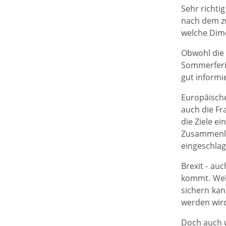
Sehr richti
nach dem zw
welche Dime
Obwohl die
Sommerferie
gut informi
Europäisch
auch die Fr
die Ziele e
Zusammenle
eingeschlag
Brexit - au
kommt. Welc
sichern kan
werden wir
Doch auch w