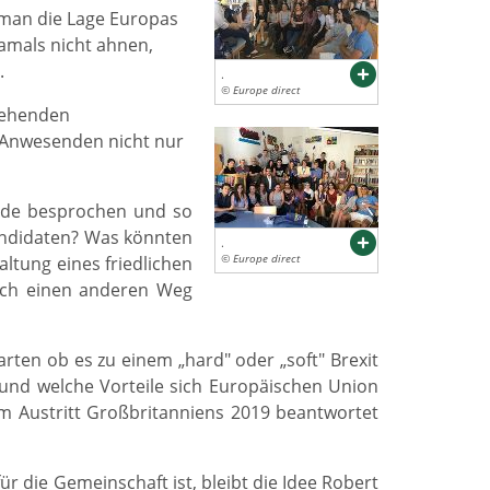
uman die Lage Europas
damals nicht ahnen,
.
.
© Europe direct
tehenden
e Anwesenden nicht nur
urde besprochen und so
kandidaten? Was könnten
.
altung eines friedlichen
© Europe direct
ich einen anderen Weg
rten ob es zu einem „hard" oder „soft" Brexit
 und welche Vorteile sich Europäischen Union
um Austritt Großbritanniens 2019 beantwortet
r die Gemeinschaft ist, bleibt die Idee Robert