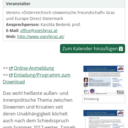
Veranstalter
Vereins »Österreichisch-slowenische Freundschaft« Graz
und Europe Direct Steiermark
Ansprechperson:
Kasilda Bedenk, prof.
E-Mail:
office@voesfgraz.at
Web:
http://www.voesfgraz.at/
Zum Kalender hinzufügen
=>
Online-Anmeldung
=>
Einladung/Programm zum
Download
Das wohl heißeste außen- und
Einladung
innenpolitische Thema zwischen
Slowenien und Kroatien seit
deren Unabhängigkeit köchelt
auch nach dem Schiedsspruch
vom Sommer 2017 weiter. Zagreb