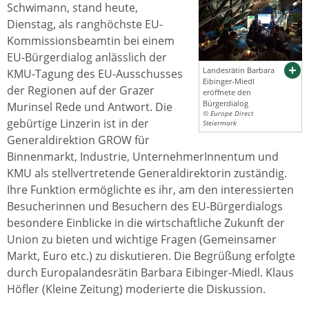
Schwimann, stand heute,
Dienstag, als ranghöchste EU-
Kommissionsbeamtin bei einem
EU-Bürgerdialog anlässlich der
Landesrätin Barbara
KMU-Tagung des EU-Ausschusses
Eibinger-Miedl
der Regionen auf der Grazer
eröffnete den
Bürgerdialog
Murinsel Rede und Antwort. Die
© Europe Direct
gebürtige Linzerin ist in der
Steiermark
Generaldirektion GROW für
Binnenmarkt, Industrie, UnternehmerInnentum und
KMU als stellvertretende Generaldirektorin zuständig.
Ihre Funktion ermöglichte es ihr, am den interessierten
Besucherinnen und Besuchern des EU-Bürgerdialogs
besondere Einblicke in die wirtschaftliche Zukunft der
Union zu bieten und wichtige Fragen (Gemeinsamer
Markt, Euro etc.) zu diskutieren. Die Begrüßung erfolgte
durch Europalandesrätin Barbara Eibinger-Miedl. Klaus
Höfler (Kleine Zeitung) moderierte die Diskussion.​