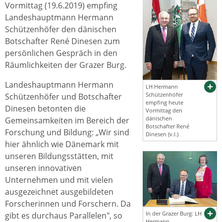
Vormittag (19.6.2019) empfing
Landeshauptmann Hermann
Schützenhöfer den dänischen
Botschafter René Dinesen zum
persönlichen Gespräch in den
Räumlichkeiten der Grazer Burg.
Landeshauptmann Hermann
LH Hermann
Schützenhöfer
Schützenhöfer und Botschafter
empfing heute
Dinesen betonten die
Vormittag den
dänischen
Gemeinsamkeiten im Bereich der
Botschafter René
Forschung und Bildung: „Wir sind
Dinesen (v.l.)
hier ähnlich wie Dänemark mit
unseren Bildungsstätten, mit
unseren innovativen
Unternehmen und mit vielen
ausgezeichnet ausgebildeten
Forscherinnen und Forschern. Da
In der Grazer Burg: LH
gibt es durchaus Parallelen", so
Hermann