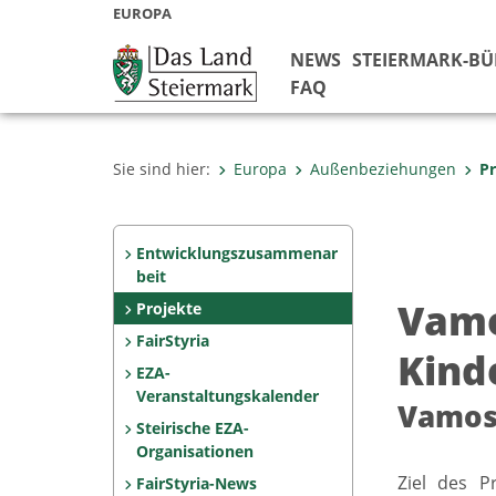
EUROPA
NEWS
STEIERMARK-B
FAQ
Sie sind hier:
Europa
Außenbeziehungen
Pr
Entwicklungszusammenar
beit
Vamo
Projekte
FairStyria
Kind
EZA-
Veranstaltungskalender
Vamo
Steirische EZA-
Organisationen
Ziel des P
FairStyria-News