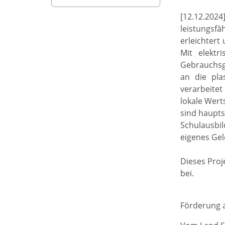
[12.12.202
leistungsf
erleichtert
Mit elektr
Gebrauchsge
an die pla
verarbeitet
lokale Wert
sind haupts
Schulausbi
eigenes Gel
Dieses Proj
bei.
Förderung a