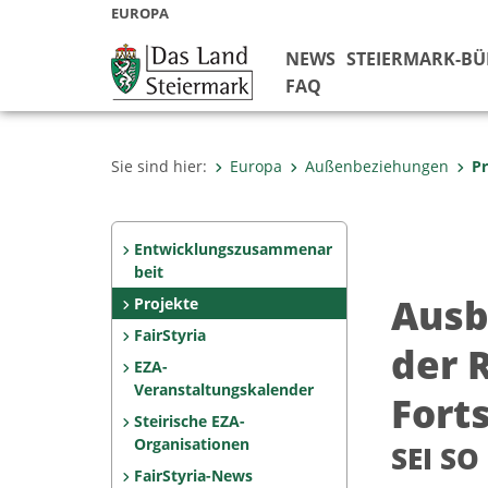
EUROPA
NEWS
STEIERMARK-B
FAQ
Sie sind hier:
Europa
Außenbeziehungen
Pr
Entwicklungszusammenar
beit
Ausb
Projekte
FairStyria
der 
EZA-
Veranstaltungskalender
Fort
Steirische EZA-
Organisationen
SEI SO
FairStyria-News