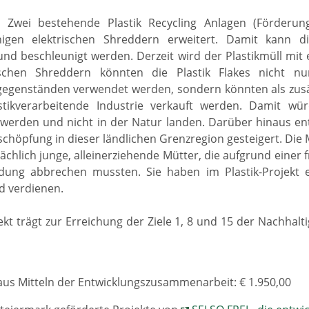
4] Zwei bestehende Plastik Recycling Anlagen (Förder
ähigen elektrischen Shreddern erweitert. Damit kann di
 und beschleunigt werden. Derzeit wird der Plastikmüll mi
ischen Shreddern könnten die Plastik Flakes nicht n
genständen verwendet werden, sondern könnten als zusätz
stikverarbeitende Industrie verkauft werden. Damit wü
 werden und nicht in der Natur landen. Darüber hinaus ent
schöpfung in dieser ländlichen Grenzregion gesteigert. Die M
ächlich junge, alleinerziehende Mütter, die aufgrund eine
ldung abbrechen mussten. Sie haben im Plastik-Projek
d verdienen.
ekt trägt zur Erreichung der Ziele 1, 8 und 15 der Nachhal
us Mitteln der Entwicklungszusammenarbeit: € 1.950,00