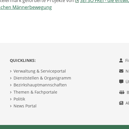
teiermark geförderte Projekte von
SEI SO FREI - die entwi
ischen Männerbewegung
QUICKLINKS:
F
Verwaltung & Serviceportal
N
Dienststellen & Organigramm
Ü
Bezirkshauptmannschaften
Themen & Fachportale
B
Politik
A
News Portal