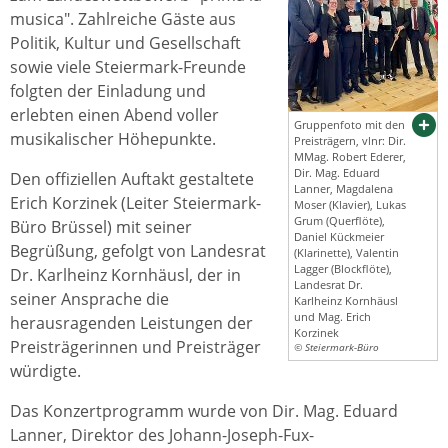
musica". Zahlreiche Gäste aus
Politik, Kultur und Gesellschaft
sowie viele Steiermark-Freunde
folgten der Einladung und
erlebten einen Abend voller
Gruppenfoto mit den
musikalischer Höhepunkte.
Preisträgern, vlnr: Dir.
MMag. Robert Ederer,
Dir. Mag. Eduard
Den offiziellen Auftakt gestaltete
Lanner, Magdalena
Erich Korzinek (Leiter Steiermark-
Moser (Klavier), Lukas
Grum (Querflöte),
Büro Brüssel) mit seiner
Daniel Kückmeier
Begrüßung, gefolgt von Landesrat
(Klarinette), Valentin
Lagger (Blockflöte),
Dr. Karlheinz Kornhäusl, der in
Landesrat Dr.
seiner Ansprache die
Karlheinz Kornhäusl
und Mag. Erich
herausragenden Leistungen der
Korzinek
Preisträgerinnen und Preisträger
© Steiermark-Büro
würdigte.
Das Konzertprogramm wurde von Dir. Mag. Eduard
Lanner, Direktor des Johann-Joseph-Fux-