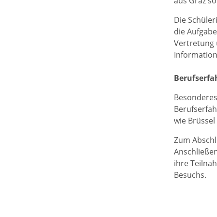
aus Graz so
Die Schüler
die Aufgabe
Vertretung 
Informations
Berufserfa
Besonderes 
Berufserfah
wie Brüsse
Zum Abschl
Anschließe
ihre Teilna
Besuchs.