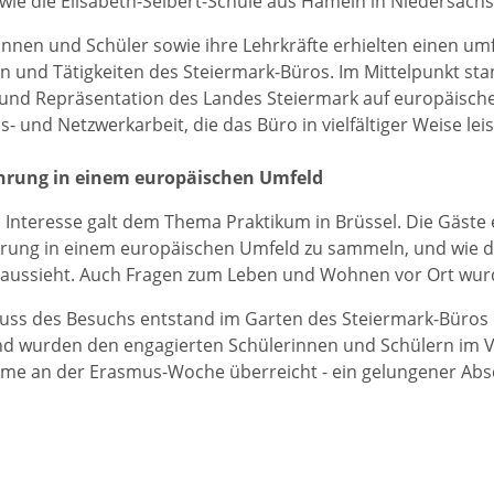
wie die Elisabeth-Selbert-Schule aus Hameln in Niedersachs
innen und Schüler sowie ihre Lehrkräfte erhielten einen um
n und Tätigkeiten des Steiermark-Büros. Im Mittelpunkt sta
und Repräsentation des Landes Steiermark auf europäische
- und Netzwerkarbeit, die das Büro in vielfältiger Weise leis
hrung in einem europäischen Umfeld
Interesse galt dem Thema Praktikum in Brüssel. Die Gäste e
rung in einem europäischen Umfeld zu sammeln, und wie der 
l aussieht. Auch Fragen zum Leben und Wohnen vor Ort wu
uss des Besuchs entstand im Garten des Steiermark-Büros
nd wurden den engagierten Schülerinnen und Schülern im 
hme an der Erasmus-Woche überreicht - ein gelungener Absc