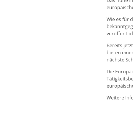
Das hohe In
europäische
Wie es für
bekanntgeg
veröffentlic
Bereits jet
bieten eine
nächste Sch
Die Europäi
Tätigkeitsb
europäisch
Weitere Inf