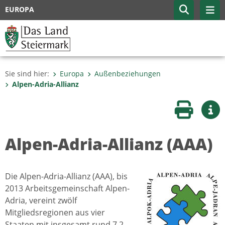
EUROPA
Sie sind hier:
Europa
Außenbeziehungen
Alpen-Adria-Allianz
Seite druc
Wei
Alpen-Adria-Allianz (AAA)
Die Alpen-Adria-Allianz (AAA), bis
2013 Arbeitsgemeinschaft Alpen-
Adria, vereint zwölf
Mitgliedsregionen aus vier
Staaten mit insgesamt rund 7,2