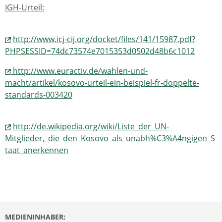
IGH-Urteil:
http://www.icj-cij.org/docket/files/141/15987.pdf?
PHPSESSID=74dc73574e7015353d0502d48b6c1012
http://www.euractiv.de/wahlen-und-
macht/artikel/kosovo-urteil-ein-beispiel-fr-doppelte-
standards-003420
http://de.wikipedia.org/wiki/Liste_der_UN-
Mitglieder,_die_den_Kosovo_als_unabh%C3%A4ngigen_S
taat_anerkennen
MEDIENINHABER: