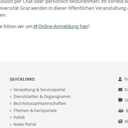
ussion per Chat oder persönlich teilzunehmen: Im Vorfeld e
iversität Graz werden in dieser öffentlichen Veranstaltung
en.
e bitten wir um
Online-Anmeldung hier
!
QUICKLINKS:
F
Verwaltung & Serviceportal
N
Dienststellen & Organigramm
Ü
Bezirkshauptmannschaften
Themen & Fachportale
B
Politik
A
News Portal