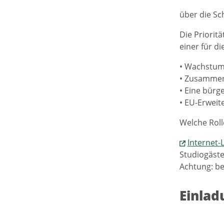
über die Sc
Die Priorit
einer für d
• Wachstum,
• Zusammena
• Eine bürg
• EU-Erwei
Welche Roll
Internet-
Studiogäste
Achtung: be
Einla