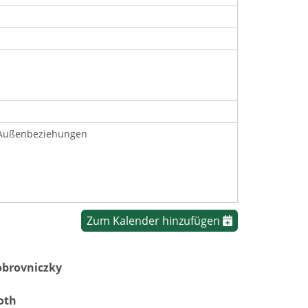
d Außenbeziehungen
Zum Kalender hinzufügen
obrovniczky
oth