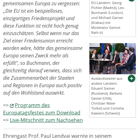
gemeinsamen Europa zu vergessen:
EU-Ländern: Georg
Pichler (Madrid), Leo
„Die EU ist ein beispielloses,
Borchardt /London)
einzigartiges Friedensprojekt und
und Michael Ganser
(Krakau) mit
diese Funktion ist nicht hoch genug
Moderator Gernot
einzuschätzen. Selbst wenn nur das
Rath (r)
Ziel einer Friedensunion erreicht
worden wäre, hätte das gemeinsame
Europa seinen Zweck mehr als
erfüllt", so Buchmann, der
gleichzeitig darauf verwies, dass sich
die Zusammenarbeit der Staaten
Auslandssteirer aus
andere Ländern:
und Regionen in Europa auch positiv
Eduard Steiner
auf den Wohlstand auswirkt.
(Russland), Barbara
Gasser (USA),
Christian Maier
=>
Programm des
Türkei) und Cornelia
Europatagsfestes zum Download
Kawann (Schweiz)
=>
Live-Mitschnitt zum Nachsehen
Ehrengast Prof. Paul Lendvai warnte in seinem