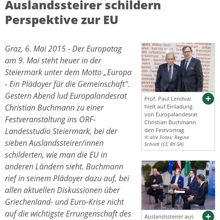
Auslandssteirer schildern
Perspektive zur EU
Graz, 6. Mai 2015 - Der Europatag
am 9. Mai steht heuer in der
Steiermark unter dem Motto „Europa
- Ein Plädoyer für die Gemeinschaft".
Gestern Abend lud Europalandesrat
Prof. Paul Lendvai
Christian Buchmann zu einer
hielt auf Einladung
von Europalandesrat
Festveranstaltung ins ORF-
Christian Buchmann
Landesstudio Steiermark, bei der
den Festvortrag
© alle Fotos: Regine
sieben Auslandssteirer/innen
Schöttl (CC BY-SA)
schilderten, wie man die EU in
anderen Ländern sieht. Buchmann
rief in seinem Plädoyer dazu auf, bei
allen aktuellen Diskussionen über
Griechenland- und Euro-Krise nicht
auf die wichtigste Errungenschaft des
Auslandssteirer aus