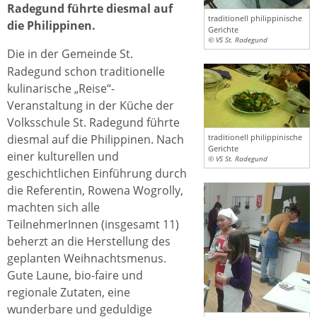
Radegund führte diesmal auf
traditionell philippinische
die Philippinen.
Gerichte
© VS St. Radegund
Die in der Gemeinde St.
Radegund schon traditionelle
kulinarische „Reise“-
Veranstaltung in der Küche der
Volksschule St. Radegund führte
diesmal auf die Philippinen. Nach
traditionell philippinische
Gerichte
einer kulturellen und
© VS St. Radegund
geschichtlichen Einführung durch
die Referentin, Rowena Wogrolly,
machten sich alle
TeilnehmerInnen (insgesamt 11)
beherzt an die Herstellung des
geplanten Weihnachtsmenus.
Gute Laune, bio-faire und
regionale Zutaten, eine
wunderbare und geduldige