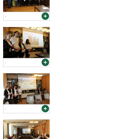
-
-
-