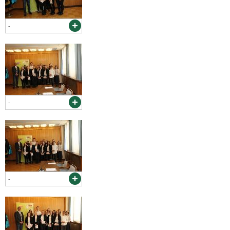
-
-
-