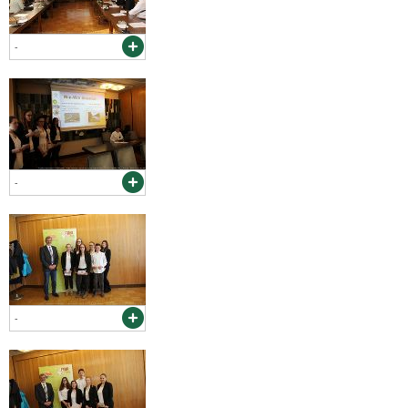
-
-
-