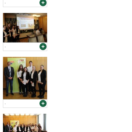
-
-
-