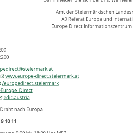
Amt der Steiermärkischen Landes
A9 Referat Europa und Internat
Europe Direct Informationszentrum
200
2200
pedirect@steiermark.at
:
www.europe-direct.steiermark.at
/europedirect.steiermark
Europe_Direct
edic.austria
r Draht nach Europa
 9 10 11
n von 9:00 bis 18:00 Uhr MEZ