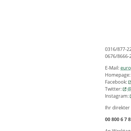
0316/877-2
0676/8666-
E-Mail:
euro
Homepage
Facebook:
Twitter:
@
Instagram:
Ihr direkte
00 800 6 7 8
An Werktage