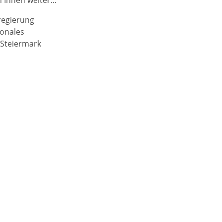
regierung
ionales
 Steiermark