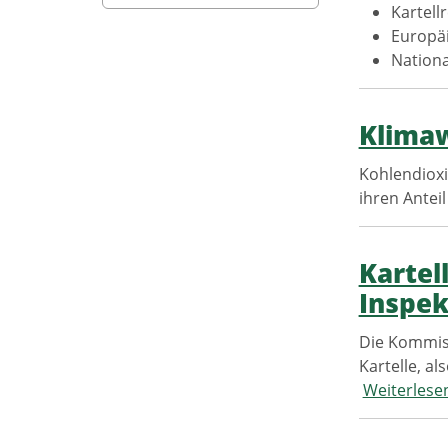
Kartell
Europäi
Nationa
Klimaw
Kohlendioxi
ihren Antei
Kartel
Inspek
Die Kommiss
Kartelle, a
Weiterlese