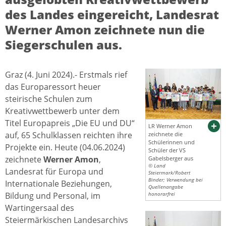
des Landes eingereicht, Landesrat
Werner Amon zeichnete nun die
Siegerschulen aus.
Graz (4. Juni 2024).- Erstmals rief
das Europaressort heuer
steirische Schulen zum
Kreativwettbewerb unter dem
Titel Europapreis „Die EU und DU“
LR Werner Amon
auf, 65 Schulklassen reichten ihre
zeichnete die
Schülerinnen und
Projekte ein. Heute (04.06.2024)
Schüler der VS
zeichnete
Werner Amon
,
Gabelsberger aus
© Land
Landesrat für Europa und
Steiermark/Robert
Binder; Verwendung bei
Internationale Beziehungen,
Quellenangabe
Bildung und Personal, im
honorarfrei
Wartingersaal des
Steiermärkischen Landesarchivs