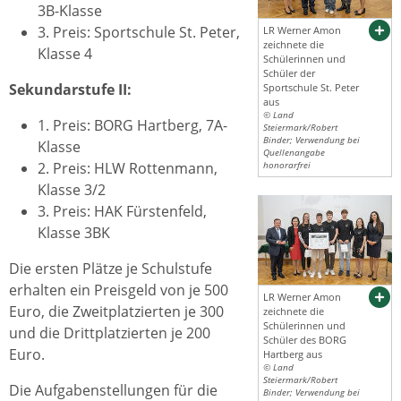
3B-Klasse
3. Preis: Sportschule St. Peter,
LR Werner Amon
zeichnete die
Klasse 4
Schülerinnen und
Schüler der
Sekundarstufe II:
Sportschule St. Peter
aus
© Land
1. Preis: BORG Hartberg, 7A-
Steiermark/Robert
Binder; Verwendung bei
Klasse
Quellenangabe
2. Preis: HLW Rottenmann,
honorarfrei
Klasse 3/2
3. Preis: HAK Fürstenfeld,
Klasse 3BK
Die ersten Plätze je Schulstufe
erhalten ein Preisgeld von je 500
LR Werner Amon
Euro, die Zweitplatzierten je 300
zeichnete die
Schülerinnen und
und die Drittplatzierten je 200
Schüler des BORG
Euro.
Hartberg aus
© Land
Steiermark/Robert
Die Aufgabenstellungen für die
Binder; Verwendung bei