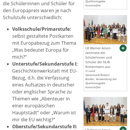
Quellenangabe
die Schülerinnen und Schüler für
honorarfrei
den Europapreis waren je nach
Schulstufe unterschiedlich:
Volksschule/Primarstufe:
selbst gestaltete Postkarten
mit Europabezug zum Thema
LR Werner Amon
„Was bedeutet Europa für
zeichnete die
mich?“
Schülerinnen und
Schüler der HLW
Unterstufe/Sekundarstufe I:
Rottenmann aus
Geschichtenwerkstatt mit EU-
© Land
Steiermark/Robert
Bezug, d.h. die Verfassung
Binder; Verwendung bei
Quellenangabe
eines Aufsatzes in deutscher
honorarfrei
oder englischer Sprache zu
Themen wie „Abenteuer in
einer europäischen
Hauptstadt“ oder „Warum ist
mir die EU wichtig?“
Oberstufe/Sekundarstufe II:
LR Werner Amon