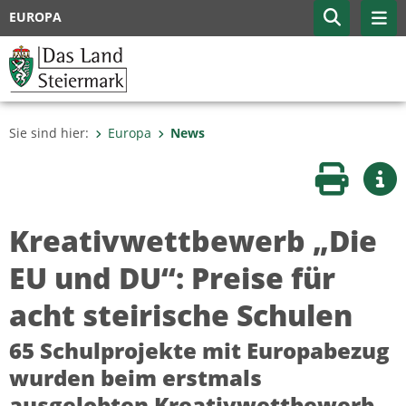
EUROPA
Sie sind hier:
Europa
News
Seite druc
Wei
Kreativwettbewerb „Die
EU und DU“: Preise für
acht steirische Schulen
65 Schulprojekte mit Europabezug
wurden beim erstmals
ausgelobten Kreativwettbewerb