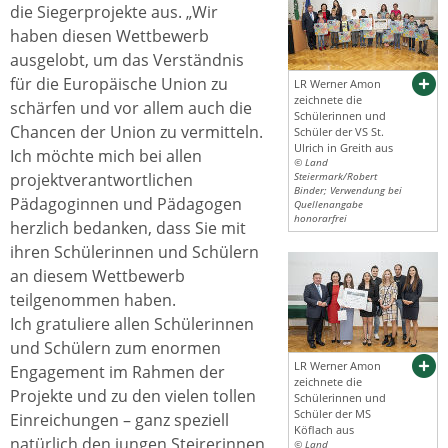
die Siegerprojekte aus. „Wir
haben diesen Wettbewerb
ausgelobt, um das Verständnis
für die Europäische Union zu
LR Werner Amon
zeichnete die
schärfen und vor allem auch die
Schülerinnen und
Chancen der Union zu vermitteln.
Schüler der VS St.
Ulrich in Greith aus
Ich möchte mich bei allen
© Land
projektverantwortlichen
Steiermark/Robert
Binder; Verwendung bei
Pädagoginnen und Pädagogen
Quellenangabe
honorarfrei
herzlich bedanken, dass Sie mit
ihren Schülerinnen und Schülern
an diesem Wettbewerb
teilgenommen haben.
Ich gratuliere allen Schülerinnen
und Schülern zum enormen
LR Werner Amon
Engagement im Rahmen der
zeichnete die
Projekte und zu den vielen tollen
Schülerinnen und
Schüler der MS
Einreichungen – ganz speziell
Köflach aus
natürlich den jungen Steirerinnen
© Land