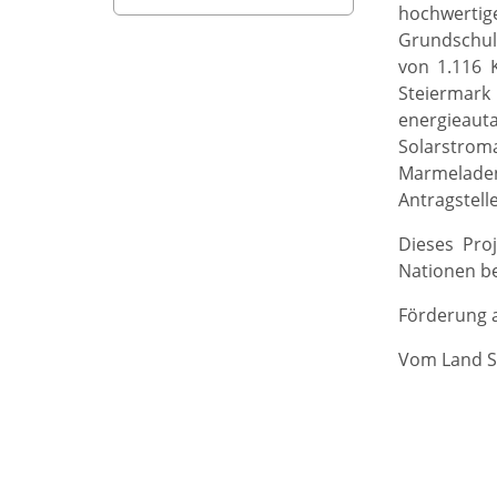
hochwertige
Grundschule
von 1.116 
Steiermark
energieau
Solarstrom
Marmeladen
Antragstelle
Dieses Proj
Nationen be
Förderung a
Vom Land S