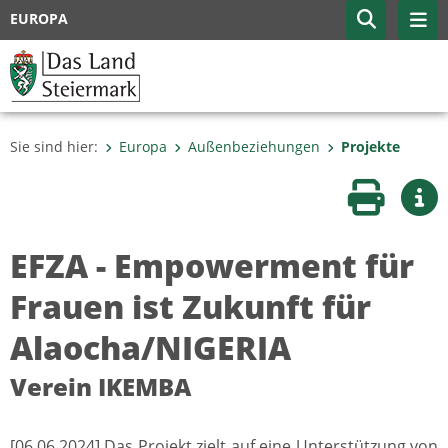
EUROPA
Sie sind hier:
Europa
Außenbeziehungen
Projekte
Seite druc
Wei
EFZA - Empowerment für
Frauen ist Zukunft für
Alaocha/NIGERIA
Verein IKEMBA
[06.06.2024] Das Projekt zielt auf eine Unterstützung von