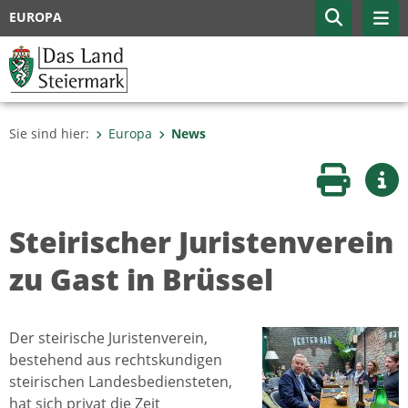
EUROPA
Sie sind hier:
Europa
News
Seite druc
Wei
Steirischer Juristenverein
zu Gast in Brüssel
Der steirische Juristenverein,
bestehend aus rechtskundigen
steirischen Landesbediensteten,
hat sich privat die Zeit