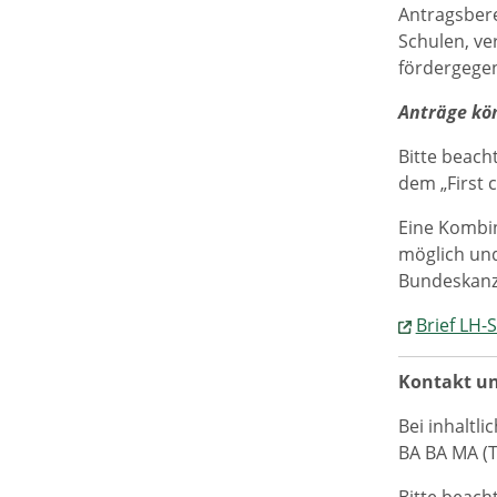
Antragsbere
Schulen, ve
fördergegen
Anträge kö
Bitte beach
dem „First 
Eine Kombin
möglich und
Bundeskanz
Brief LH-S
Kontakt u
Bei inhaltl
BA BA MA (T