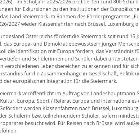
.2026).- Im Schuljahr 2025/2026 profitierten rund 800 Schül
ngen für Exkursionen zu den Institutionen der Europäisch
t das Land Steiermark im Rahmen des Förderprogramms „EU
026/2027 wieder Klassenfahrten nach Brüssel, Luxemburg o
Bundesland Österreichs fördert die Steiermark seit rund 15 
l, das Europa- und Demokratiebewusstsein junger Menschen
oll die Identifikation mit Europa fördern, das Verständnis f
 vertiefen und Schülerinnen und Schüler dabei unterstützen
n verschiedenen Lebensbereichen zu erkennen und für sich 
rständnis für die Zusammenhänge in Gesellschaft, Politik u
 der europäischen Integration für die Steiermark.
eiermark veröffentlicht im Auftrag von Landeshauptmann-S
 Kultur, Europa, Sport / Referat Europa und Internationales
Gefördert werden Klassenfahrten nach Brüssel, Luxemburg
er Schülerin bzw. teilnehmendem Schüler, sofern mindeste
roparates besucht wird. Für Reisen nach Brüssel wird auß
fohlen.