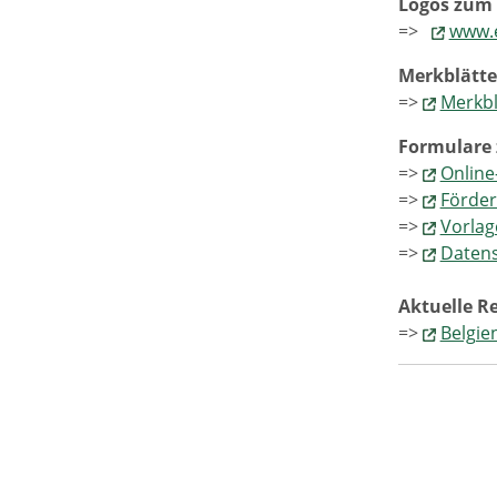
Logos zum
=>
www.e
Merkblätte
=>
Merkbl
Formulare
=>
Online
=>
Förder
=>
Vorlag
=>
Datens
Aktuelle R
=>
Belgie