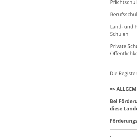
Pflichtschu
Berufsschu
Land- und F
Schulen
Private Sch
Öffentlichk
Die Regist
=> ALLGEM
Bei Förder
diese Land
Förderungs