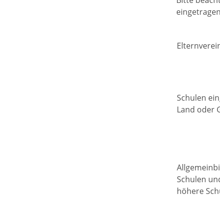
Bitte beach
eingetragen
Elternverei
Schulen ein
Land oder 
Allgemeinb
Schulen un
höhere Sch