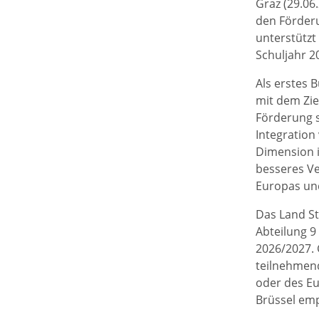
Graz (29.06
den Förderu
unterstütz
Schuljahr 2
Als erstes 
mit dem Zie
Förderung s
Integration
Dimension i
besseres Ve
Europas und
Das Land St
Abteilung 9
2026/2027. 
teilnehmend
oder des Eu
Brüssel emp