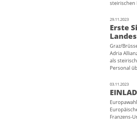
steirische
29.11.2023
Erste S
Landes
Graz/Brüssel
Adria Allia
als steiris
Personal üb
03.11.2023
EINLAD
Europawahl 
Europäische
Franzens-Un