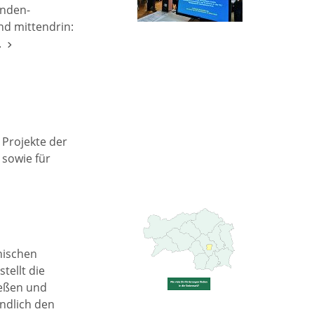
enden-
nd mittendrin:
k.
 Projekte der
sowie für
hischen
tellt die
ießen und
ndlich den