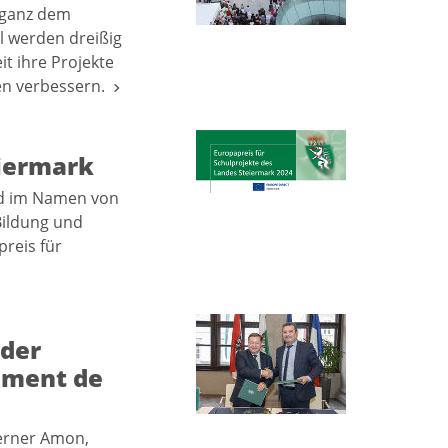
4 ganz dem
l werden dreißig
t ihre Projekte
en verbessern.
eiermark
ird im Namen von
Bildung und
preis für
der
ement de
Werner Amon,