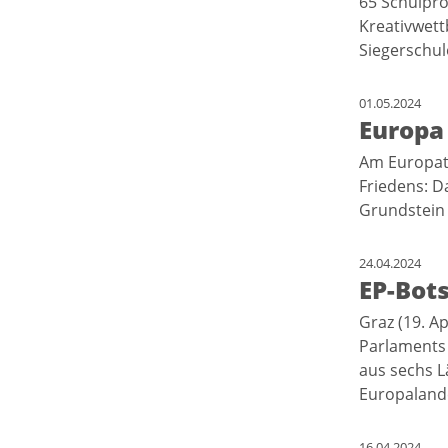
65 Schulpr
Kreativwett
Siegerschu
01.05.2024
Europa 
Am Europata
Friedens: Da
Grundstein 
24.04.2024
EP-Bot
Graz (19. A
Parlaments
aus sechs L
Europaland
16.04.2024