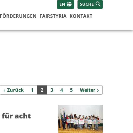
EN
SUCHE
FÖRDERUNGEN
FAIRSTYRIA
KONTAKT
Zurück
Weiter
Zurück
1
2
3
4
5
Weiter
 für acht