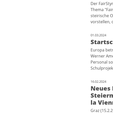
Der FairSty
Thema "Fair
steirische 
vorstellen,
01.03.2024
Starts
Europa betr
Werner Amon
Personal so
Schulproje
16.02.2024
Neues 
Steier
la Vie
Graz (15.2.