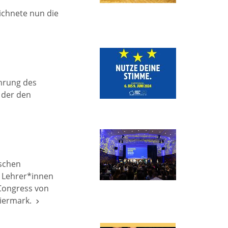
ichnete nun die
hrung des
, der den
ischen
 Lehrer*innen
 Congress von
eiermark.