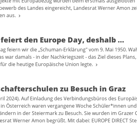
ojekte mit Europabezug wurden beim erstmals ausgelobten
bewerb des Landes eingereicht, Landesrat Werner Amon ze
len aus.
feiert den Europe Day, deshalb ...
g feiern wir die „Schuman-Erklärung" vom 9. Mai 1950. Wa
s war damals - in der Nachkriegszeit - das Ziel dieses Plans
für die heutige Europäische Union legte.
schafterschulen zu Besuch in Graz
pril 2024). Auf Einladung des Verbindungsbüros des Europä
 in Österreich waren vergangene Woche Schüler*innen und
ändern in der Steiermark zu Besuch. Sie wurden im Grazer
esrat Werner Amon begrüßt. Mit dabei: EUROPE DIRECT St