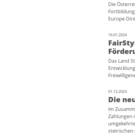
Die Österre
Fortbildung
Europe Dir
16.01.2024
FairSt
Förder
Das Land St
Entwicklung
Freiwillige
01.12.2023
Die ne
Im Zusamme
Zahlungen n
umgekehrte 
steirischen